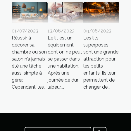
01/07/2023
13/06/2023
09/06/2023
Réussir à
Le lit est un
Les lits
décorer sa
équipement
superposés
chambre ou son
dont on ne peut
sont une grande
salon n’a jamais
se passer dans
attraction pour
été une tâche
une habitation.
les petits
aussi simple à
Après une
enfants. Ils leur
gérer.
journée de dur
permettent de
Cependant, les...
labeur,...
changer de...