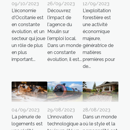
09/10/2023
26/09/2023
12/09/2023
L'économie
Découvrez
L'exploitation
d'Occitanie est
l'impact de
forestière est
en constante
l'agence du
une activité
évolution, et un
Moulin sur
économique
secteur qui joue
l'emploi local.
majeure,
un rôle de plus
Dans un monde
génératrice de
en plus
en constante
matières
important...
évolution, il est...
premières pour
de...
04/09/2023
29/08/2023
28/08/2023
La pénurie de
L'innovation
Dans un monde
logements est
technologique a
où le style et la