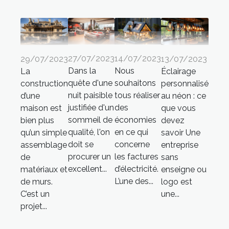
27/07/2023
14/07/2023
29/07/2023
13/07/2023
Dans la
Nous
La
Éclairage
quête d'une
souhaitons
construction
personnalisé
nuit paisible
tous réaliser
d’une
au néon : ce
justifiée d'un
des
maison est
que vous
sommeil de
économies
bien plus
devez
qualité, l'on
en ce qui
qu’un simple
savoir Une
doit se
concerne
assemblage
entreprise
procurer un
les factures
de
sans
excellent...
d’électricité.
matériaux et
enseigne ou
L’une des...
de murs.
logo est
C’est un
une...
projet...