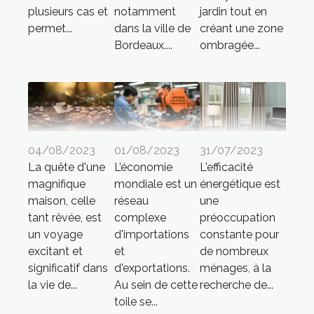
plusieurs cas et
notamment
jardin tout en
permet...
dans la ville de
créant une zone
Bordeaux....
ombragée...
04/08/2023
01/08/2023
31/07/2023
La quête d'une
L’économie
L'efficacité
magnifique
mondiale est un
énergétique est
maison, celle
réseau
une
tant rêvée, est
complexe
préoccupation
un voyage
d'importations
constante pour
excitant et
et
de nombreux
significatif dans
d'exportations.
ménages, à la
la vie de...
Au sein de cette
recherche de...
toile se...