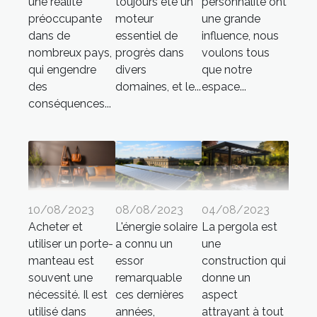
une réalité
toujours été un
personnalité ont
préoccupante
moteur
une grande
dans de
essentiel de
influence, nous
nombreux pays,
progrès dans
voulons tous
qui engendre
divers
que notre
des
domaines, et le...
espace...
conséquences...
10/08/2023
08/08/2023
04/08/2023
Acheter et
L'énergie solaire
La pergola est
utiliser un porte-
a connu un
une
manteau est
essor
construction qui
souvent une
remarquable
donne un
nécessité. Il est
ces dernières
aspect
utilisé dans
années,
attrayant à tout