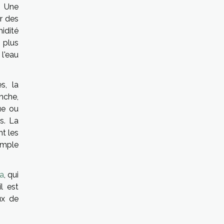
. Une
r des
midité
 plus
l'eau
s, la
nche,
ue ou
s. La
nt les
imple
a
, qui
l est
ux de