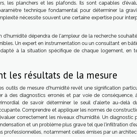
s, les planchers et les plafonds. Ils sont capables d'évalu
aramètre technique fondamental pour déterminer la gravi
mplexité nécessite souvent une certaine expertise pour interp
tion d'humidité dépendra de l'ampleur de la recherche souhait
onibles. Un expert en instrumentation ou un consultant en bât
x adapté à la situation spécifique de chaque logement, en t
t les résultats de la mesure
es outils de mesure d'humidité revêt une signification particu
r à des diagnostics erronés et par voie de conséquence, 
primordial de savoir déterminer le seuil d'alerte au-delà d
occupante. Comprendre et appliquer les normes de constructi
valuer correctement les niveaux d'humidité. Un diagnostic p
densation et un problème plus grave tel que l'infiltration d'
s professionnelles, notamment celles émises par un architec