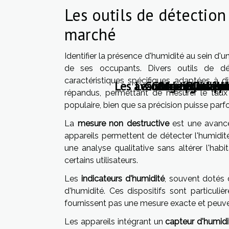
Les outils de détection
marché
Identifier la présence d'humidité au sein d'u
de ses occupants. Divers outils de dé
caractéristiques spécifiques adaptées à dif
Les avantages de l'is
Les avantages de 
Comment les éner
Guide pratique 
Stratégies po
Maximiser l'e
Guide po
Conseil
répandus, permettant de mesurer le taux d'
populaire, bien que sa précision puisse parf
La
mesure non destructive
est une avancée
appareils permettent de détecter l'humidit
une analyse qualitative sans altérer l'habi
certains utilisateurs.
Les
indicateurs d'humidité
, souvent dotés 
d'humidité. Ces dispositifs sont particuliè
fournissent pas une mesure exacte et peuven
Les appareils intégrant un
capteur d'humidi