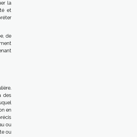
er la
té et
réter
ée, de
iment
enant
lière.
à des
uquel
on en
récis
eau ou
te ou