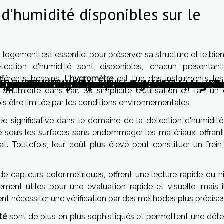
 d'humidité disponibles sur le
n logement est essentiel pour préserver sa structure et le bie
tection d'humidité sont disponibles, chacun présentan
férents besoins. L'
hygromètre
est l'un des instruments les
olation extérieure pour la réduction de la c
l'isolation thermique lors d'un ravalement 
gies renouvelables peuvent réduire vos fact
pour l'entretien et la durabilité des pergol
ur optimiser l'efficacité énergétique dans l'
fficacité énergétique lors de la rénovation d
ur choisir la meilleure lampe solaire pour vo
s pour choisir le bon service de dépannage é
humidité dans l'air. Sa simplicité d'utilisation en fait un 
ois être limitée par les conditions environnementales.
 significative dans le domaine de la détection d'humidité
é sous les surfaces sans endommager les matériaux, offrant 
tat. Toutefois, leur coût plus élevé peut constituer un frein
de capteurs colorimétriques, offrent une lecture rapide du n
rement utiles pour une évaluation rapide et visuelle, mais i
t nécessiter une vérification par des méthodes plus précises
té
sont de plus en plus sophistiqués et permettent une déte