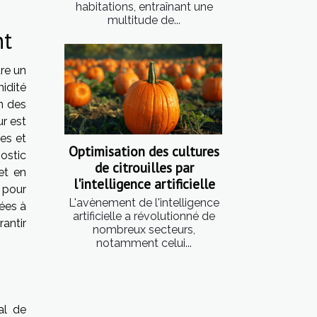
habitations, entraînant une
multitude de...
nt
re un
idité
n des
ur est
es et
Optimisation des cultures
ostic
de citrouilles par
et en
l'intelligence artificielle
 pour
L'avènement de l'intelligence
ées à
artificielle a révolutionné de
rantir
nombreux secteurs,
notamment celui...
al de