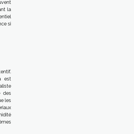
uvent
nt la
entiel
ce si
entif.
a est
liste
e des
e les
riaux
idité
lèmes