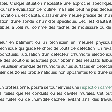
able. Chaque situation nécessite une approche spécifique
 pour une évaluation de routine, mais elle peut ne pas décele
novation, il est capital d'assurer une mesure précise de l'hu
isation d'une sonde d'humidité spécifique. Ceci est d'autant
isibles à l'œil nu, comme des taches de moisissure ou de 
énieur en bâtiment ou un technicien en mesures physique
chnique qui guide le choix de l'outil de détection. En reva
ponctuels, l'utilisation d'un détecteur d'humidité électroniq
 des solutions adaptées pour obtenir des résultats fiable
visualiser l'étendue de l'humidité sur les surfaces en détecta
véler des zones problématiques non apparentes lors d'une s
 un professionnel pourra se tourner vers une
inspection camer
, telles que les conduits ou les cavités murales. Cet outi
des fuites ou de l'humidité cachée, évitant ainsi des trava