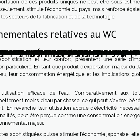
ortation de ces produits uniques ne peut être sous-estimé
 seulement stimule l'économie du pays, mais renforce égal
les secteurs de la fabrication et de la technologie.
nementales relatives au WC
paisant : comment parfaire une nouvelle déco
aller des volets et fenêtres pour une effica
on : Pourquoi choisir l’entreprise Batibal de 
loitation forestière pour la production de me
eaux occultants peuvent vous aider à économ
ndre pour obtenir une magnifique maison, ce
er une maison ancienne ? Rénovation généra
 économiques de l'externalisation des servic
ir le meilleur tapis extérieur sur mesure po
des entreprises photovoltaïques pour l'écono
 quel âge un enfant peut-il dormir dans un li
atelas : les astuces pour prendre un modèl
ion technologique dans le débouchage des ca
es qui ont popularisé la gaze de coton à trav
ux : une innovation belge qui fait rayonner 
tion énergétique : 4 étapes pour réussir votr
face à la pénurie de logements : solutions in
ution et les avantages de l'énergie solaire à 
uoi avoir un porte-manteau dans son appart
s sont les différents types de lampes décorat
asse en bois composite : quels sont ses avant
agence du Moulin et son impact sur l'emploi l
Quelle pergola bioclimatique pour son jardin
Comment bien choisir sa lingerie de lit ?
Éclairage personnalisé
histication et leur confort, présentent une série d'im
n particulière. En tant que produit d'exportation majeur du J
n d'eau, leur consommation énergétique et les implications gl
ilisation efficace de l'eau. Comparativement aux toil
 nettement moins d'eau par chasse, ce qui peut s'avérer béné
. En revanche, leur utilisation accrue d'électricité, nécessa
onnalités, peut être perçue comme une consommation énergé
ronnemental majeur.
ettes sophistiquées puisse stimuler l'économie japonaise, ell