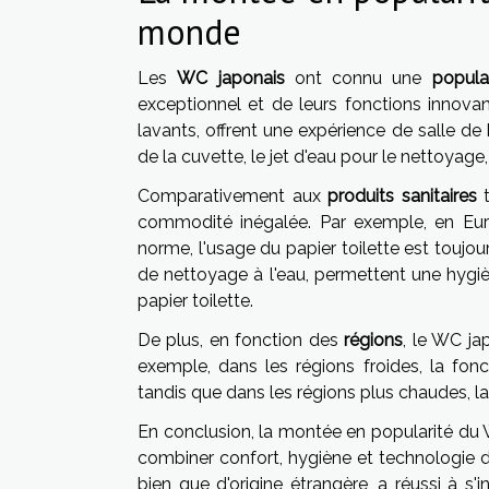
monde
Les
WC japonais
ont connu une
popula
exceptionnel et de leurs fonctions innova
lavants, offrent une expérience de salle de
de la cuvette, le jet d'eau pour le nettoyag
Comparativement aux
produits sanitaires
t
commodité inégalée. Par exemple, en Eur
norme, l'usage du papier toilette est toujo
de nettoyage à l'eau, permettent une hygièn
papier toilette.
De plus, en fonction des
régions
, le WC ja
exemple, dans les régions froides, la fon
tandis que dans les régions plus chaudes, la
En conclusion, la montée en popularité du 
combiner confort, hygiène et technologie d
bien que d'origine étrangère, a réussi à s'