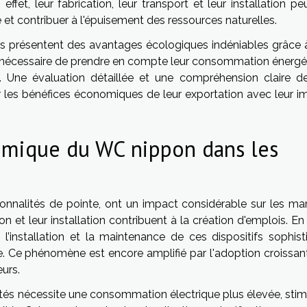
ffet, leur fabrication, leur transport et leur installation p
 et contribuer à l'épuisement des ressources naturelles.
is présentent des avantages écologiques indéniables grâce à
ment nécessaire de prendre en compte leur consommation énergé
t. Une évaluation détaillée et une compréhension claire d
er les bénéfices économiques de leur exportation avec leur i
omique du WC nippon dans les
ionnalités de pointe, ont un impact considérable sur les ma
on et leur installation contribuent à la création d'emplois. En 
, l’installation et la maintenance de ces dispositifs sophist
e. Ce phénomène est encore amplifié par l'adoption croissan
urs.
ités nécessite une consommation électrique plus élevée, stim