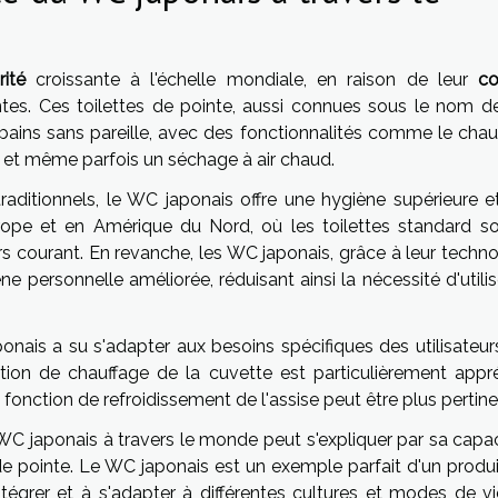
rité
croissante à l'échelle mondiale, en raison de leur
co
ntes. Ces toilettes de pointe, aussi connues sous le nom 
 bains sans pareille, avec des fonctionnalités comme le chau
e, et même parfois un séchage à air chaud.
raditionnels, le WC japonais offre une hygiène supérieure e
ope et en Amérique du Nord, où les toilettes standard so
urs courant. En revanche, les WC japonais, grâce à leur techn
e personnelle améliorée, réduisant ainsi la nécessité d'utili
ponais a su s'adapter aux besoins spécifiques des utilisateur
ction de chauffage de la cuvette est particulièrement appré
 fonction de refroidissement de l'assise peut être plus pertine
WC japonais à travers le monde peut s'expliquer par sa capac
e pointe. Le WC japonais est un exemple parfait d'un produit
intégrer et à s'adapter à différentes cultures et modes de vi