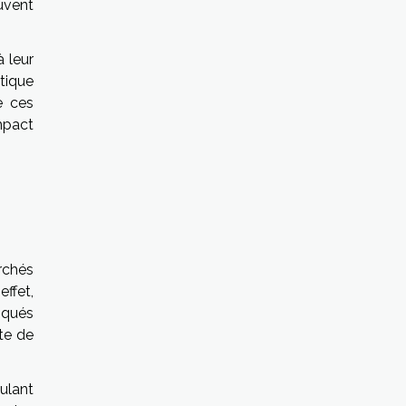
euvent
 leur
tique
e ces
mpact
rchés
effet,
iqués
te de
ulant