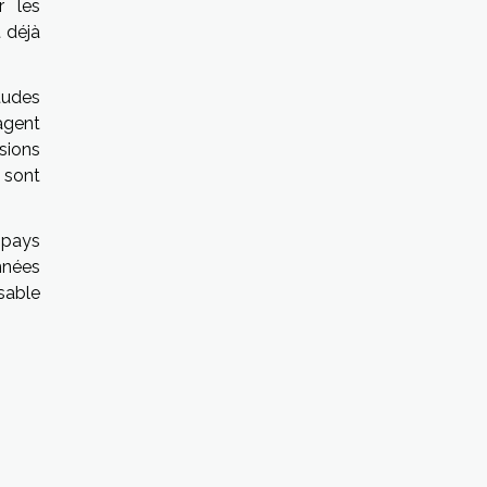
r les
t déjà
tudes
agent
sions
 sont
 pays
nnées
sable