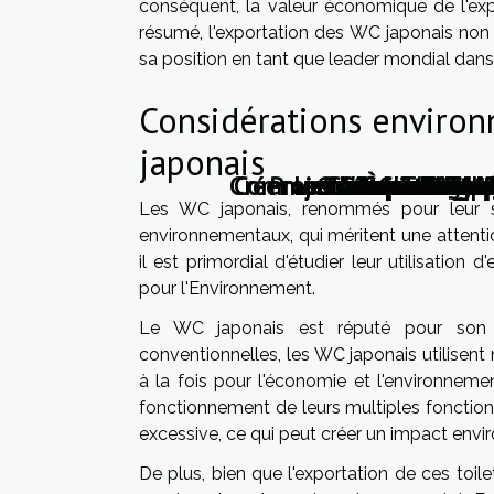
conséquent, la valeur économique de l'exp
résumé, l'exportation des WC japonais non
sa position en tant que leader mondial dans 
Considérations environ
japonais
Créer un cadre de vie a
Comment choisir et inst
Projets de constructi
Les défis de l'exp
Comment les rid
Comment s'y pre
Comment rénov
Les avantages
Comment chois
L'importance 
À partir de
Choix de m
L'innovat
Les cultur
Thermofl
Rénova
Faire 
L'évol
Pourq
Quel
Terr
L'
Les WC japonais, renommés pour leur sop
environnementaux, qui méritent une attentio
il est primordial d'étudier leur utilisatio
pour l'Environnement.
Le WC japonais est réputé pour son ut
conventionnelles, les WC japonais utilisent
à la fois pour l'économie et l'environnement
fonctionnement de leurs multiples foncti
excessive, ce qui peut créer un impact envi
De plus, bien que l'exportation de ces toil