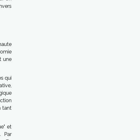
nvers
haute
nomie
t une
s qui
tive,
gique
ction
n tant
e" et
. Par