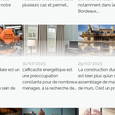
 notre
plusieurs cas et permet...
notamment dans la 
Bordeaux....
31/07/2023
29/07/2023
ale est un
L'efficacité énergétique est
La construction d’
une préoccupation
est bien plus qu’un
constante pour de nombreux
assemblage de mat
u sein de
ménages, à la recherche de...
de murs. C’est un pro