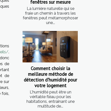
tiques
fenêtres sur mesure
elques
La lumière naturelle qui se
fraie un chemin à travers les
fenêtres peut métamorphoser
une...
ations
eils/
.
t donc
es de
Comment choisir la
rtant
meilleure méthode de
et de
détection d'humidité pour
re sur
votre logement
leurs,
L'humidité peut être un
 fois,
véritable fléau pour les
habitations, entraînant une
multitude de...