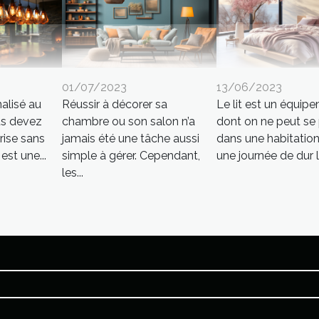
01/07/2023
13/06/2023
alisé au
Réussir à décorer sa
Le lit est un équip
us devez
chambre ou son salon n’a
dont on ne peut se
rise sans
jamais été une tâche aussi
dans une habitation
st une...
simple à gérer. Cependant,
une journée de dur la
les...