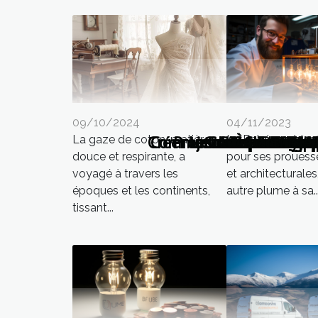
04/11/2023
09/10/2024
Créer un cadre de vie a
Comment choisir et inst
Projets de constructi
Les défis de l'exp
Comment les rid
Comment s'y pre
Les avantages
Comment chois
L'importance 
À partir de
Choix de m
L'innovat
Les cultur
Thermofl
Rénova
Faire 
L'évol
Pourq
Quel
Terr
L'im
L'
La Belgique, bie
La gaze de coton, matière
pour ses prouesse
douce et respirante, a
et architecturales
voyagé à travers les
autre plume à sa..
époques et les continents,
tissant...