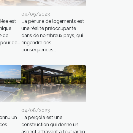
04/09/2023
ière est
La pénurie de logements est
mique
une réalité préoccupante
e de
dans de nombreux pays, qui
pour de...
engendre des
conséquences...
04/08/2023
connu un
La pergola est une
ces
construction qui donne un
aspect attrayant à tout jardin