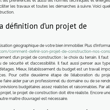
init les préférences et aussi les normes techniques et énergé
iliter les travaux et toutes les démarches à suivre. Voici qu
truction.
a définition d’un projet de
calisation géographique de votre bien immobilier. Plus d'inform
.com/comment-definir-son-projet-de-construction-nos-cons
sement d’un projet de construction : le choix du terrain. Il fau
de sécurité et d’accessibilité. Il faut aussi penser aux typ
’étages. Mieux, l’établissement du budget est un travail impo
ences. Pour cette deuxième étape de l’élaboration du proj
 se faire aider par un professionnel du domaine ou de se rend
prévisions budgétaires assez réalistes et raisonnables. Par ail
rojet, le projet de construction doit être réaliste. Encore une
 autre maître d’ouvrage) est nécessaire.