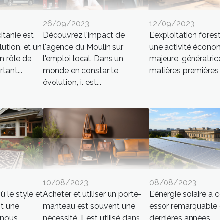
26/09/2023
12/09/2023
itanie est
Découvrez l'impact de
L'exploitation forest
ution, et un
l'agence du Moulin sur
une activité écono
n rôle de
l'emploi local. Dans un
majeure, génératric
tant...
monde en constante
matières premières 
évolution, il est...
10/08/2023
08/08/2023
 le style et
Acheter et utiliser un porte-
L'énergie solaire a 
nt une
manteau est souvent une
essor remarquable 
 nous
nécessité. Il est utilisé dans
dernières années,