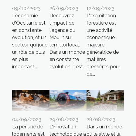
09/10/2023
26/09/2023
12/09/2023
L'économie
Découvrez
L'exploitation
d'Occitanie est
l'impact de
forestière est
en constante
l'agence du
une activité
évolution, et un
Moulin sur
économique
secteur qui joue
l'emploi local.
majeure,
un rôle de plus
Dans un monde
génératrice de
en plus
en constante
matières
important...
évolution, il est...
premières pour
de...
04/09/2023
29/08/2023
28/08/2023
La pénurie de
L'innovation
Dans un monde
logements est
technologique a
où le style et la