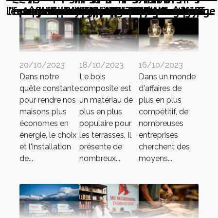
l’entreprise Batibal de constructeurs à Blois
l'externalisation des services de nettoyage
fenêtres pour une efficacité énergétique
parfaire une nouvelle décoration pour
production de meubles en bois massif
magnifique maison, celle tant rêvée ?
vous aider à économiser de l'énergie
photovoltaïques pour l'économie
dormir dans un lit superposé ?
débouchage des canalisations
sur mesure pour votre maison
coton à travers les âges
un modèle performant
solutions innovantes
rayonner la science
réussir votre projet
solaire à Bordeaux
appartement ?
l'emploi local
décoratives ?
WC japonais
avantages ?
jardin ?
votre pièce ?
d'Occitanie
optimale
?
20/10/2023
18/10/2023
16/10/2023
Dans notre
Le bois
Dans un monde
quête constante
composite est
d'affaires de
pour rendre nos
un matériau de
plus en plus
maisons plus
plus en plus
compétitif, de
économes en
populaire pour
nombreuses
énergie, le choix
les terrasses. Il
entreprises
et l'installation
présente de
cherchent des
de...
nombreux...
moyens...