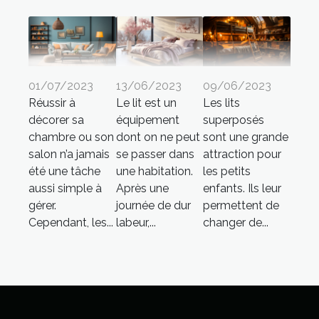
01/07/2023
13/06/2023
09/06/2023
Réussir à
Le lit est un
Les lits
décorer sa
équipement
superposés
chambre ou son
dont on ne peut
sont une grande
salon n’a jamais
se passer dans
attraction pour
été une tâche
une habitation.
les petits
aussi simple à
Après une
enfants. Ils leur
gérer.
journée de dur
permettent de
Cependant, les...
labeur,...
changer de...