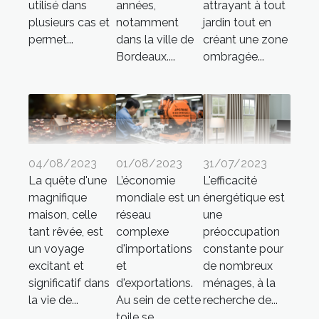
utilisé dans
années,
attrayant à tout
plusieurs cas et
notamment
jardin tout en
permet...
dans la ville de
créant une zone
Bordeaux....
ombragée...
04/08/2023
01/08/2023
31/07/2023
La quête d'une
L’économie
L'efficacité
magnifique
mondiale est un
énergétique est
maison, celle
réseau
une
tant rêvée, est
complexe
préoccupation
un voyage
d'importations
constante pour
excitant et
et
de nombreux
significatif dans
d'exportations.
ménages, à la
la vie de...
Au sein de cette
recherche de...
toile se...