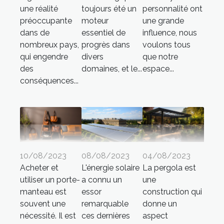
une réalité
toujours été un
personnalité ont
préoccupante
moteur
une grande
dans de
essentiel de
influence, nous
nombreux pays,
progrès dans
voulons tous
qui engendre
divers
que notre
des
domaines, et le...
espace...
conséquences...
10/08/2023
08/08/2023
04/08/2023
Acheter et
L'énergie solaire
La pergola est
utiliser un porte-
a connu un
une
manteau est
essor
construction qui
souvent une
remarquable
donne un
nécessité. Il est
ces dernières
aspect