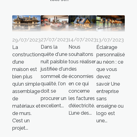
27/07/2023
14/07/2023
29/07/2023
13/07/2023
Dans la
Nous
La
Éclairage
quête d'une
souhaitons
construction
personnalisé
nuit paisible
tous réaliser
d’une
au néon : ce
justifiée d'un
des
maison est
que vous
sommeil de
économies
bien plus
devez
qualité, l'on
en ce qui
qu’un simple
savoir Une
doit se
concerne
assemblage
entreprise
procurer un
les factures
de
sans
excellent...
d’électricité.
matériaux et
enseigne ou
L’une des...
de murs.
logo est
C’est un
une...
projet...