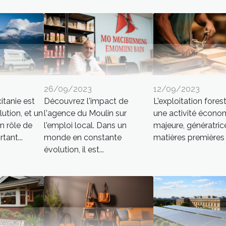
26/09/2023
12/09/2023
itanie est
Découvrez l'impact de
L'exploitation forest
ution, et un
l'agence du Moulin sur
une activité écono
n rôle de
l'emploi local. Dans un
majeure, génératric
tant...
monde en constante
matières premières 
évolution, il est...