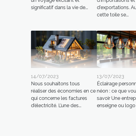
un voyage excitant et
d'importations et
significatif dans la vie de...
d'exportations. A
cette toile se...
14/07/2023
13/07/2023
Nous souhaitons tous
Éclairage personn
réaliser des économies en ce
néon : ce que vo
qui concerne les factures
savoir Une entrep
d’électricité. L’une des...
enseigne ou logo e