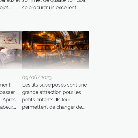
ériaux et
sommeil de qualité, l'on doit
jet...
se procurer un excellent...
09/06/2023
ement
Les lits superposés sont une
 passer
grande attraction pour les
. Après
petits enfants. Ils leur
beur,...
permettent de changer de...