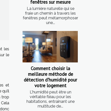
fenêtres sur mesure
La lumière naturelle qui se
fraie un chemin à travers les
fenêtres peut métamorphoser
une...
t les
sur le
Comment choisir la
meilleure méthode de
détection d'humidité pour
votre logement
es et
 qu’il
L'humidité peut être un
véritable fléau pour les
 trop
habitations, entraînant une
 Cela
multitude de...
t donc