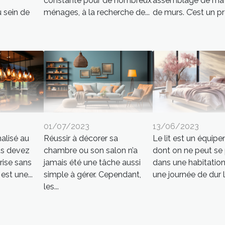
constante pour de nombreux
assemblage de mat
u sein de
ménages, à la recherche de...
de murs. C’est un pro
01/07/2023
13/06/2023
alisé au
Réussir à décorer sa
Le lit est un équip
us devez
chambre ou son salon n’a
dont on ne peut se
rise sans
jamais été une tâche aussi
dans une habitation
st une...
simple à gérer. Cependant,
une journée de dur la
les...