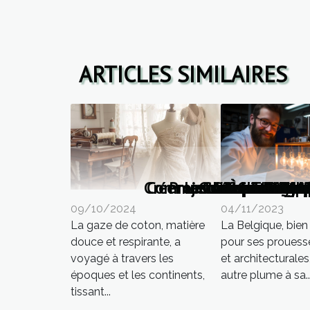
ARTICLES SIMILAIRES
Créer un cadre de vie a
Comment choisir et inst
Projets de constructi
Les défis de l'exp
Comment les rid
Comment s'y pre
Les avantages
Comment chois
L'importance 
À partir de
Choix de m
L'innovat
Les cultur
Thermofl
Rénova
Faire 
L'évol
Pourq
Quel
Terr
L'im
L'
04/11/2023
09/10/2024
La Belgique, bie
La gaze de coton, matière
pour ses prouesse
douce et respirante, a
et architecturales
voyagé à travers les
autre plume à sa..
époques et les continents,
tissant...