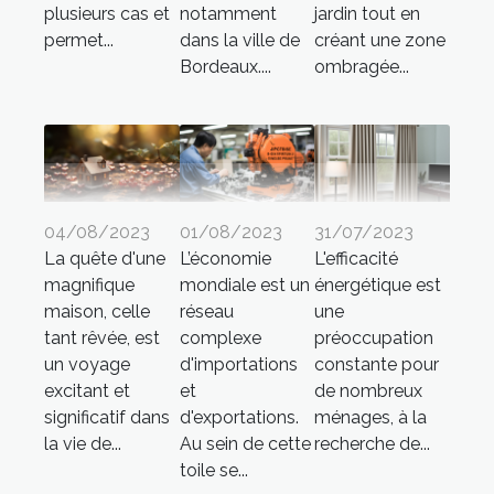
plusieurs cas et
notamment
jardin tout en
permet...
dans la ville de
créant une zone
Bordeaux....
ombragée...
04/08/2023
01/08/2023
31/07/2023
La quête d'une
L’économie
L'efficacité
magnifique
mondiale est un
énergétique est
maison, celle
réseau
une
tant rêvée, est
complexe
préoccupation
un voyage
d'importations
constante pour
excitant et
et
de nombreux
significatif dans
d'exportations.
ménages, à la
la vie de...
Au sein de cette
recherche de...
toile se...