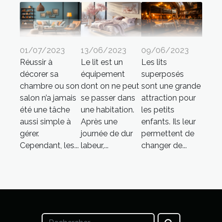
01/07/2023
13/06/2023
09/06/2023
Réussir à
Le lit est un
Les lits
décorer sa
équipement
superposés
chambre ou son
dont on ne peut
sont une grande
salon n’a jamais
se passer dans
attraction pour
été une tâche
une habitation.
les petits
aussi simple à
Après une
enfants. Ils leur
gérer.
journée de dur
permettent de
Cependant, les...
labeur,...
changer de...