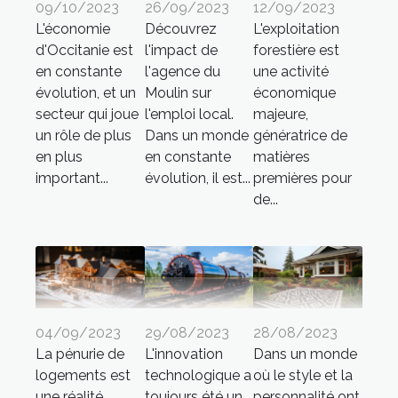
09/10/2023
26/09/2023
12/09/2023
L'économie
Découvrez
L'exploitation
d'Occitanie est
l'impact de
forestière est
en constante
l'agence du
une activité
évolution, et un
Moulin sur
économique
secteur qui joue
l'emploi local.
majeure,
un rôle de plus
Dans un monde
génératrice de
en plus
en constante
matières
important...
évolution, il est...
premières pour
de...
04/09/2023
29/08/2023
28/08/2023
La pénurie de
L'innovation
Dans un monde
logements est
technologique a
où le style et la
une réalité
toujours été un
personnalité ont