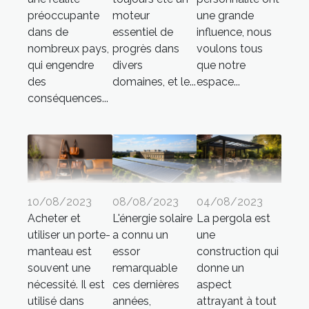
préoccupante
moteur
une grande
dans de
essentiel de
influence, nous
nombreux pays,
progrès dans
voulons tous
qui engendre
divers
que notre
des
domaines, et le...
espace...
conséquences...
10/08/2023
08/08/2023
04/08/2023
Acheter et
L'énergie solaire
La pergola est
utiliser un porte-
a connu un
une
manteau est
essor
construction qui
souvent une
remarquable
donne un
nécessité. Il est
ces dernières
aspect
utilisé dans
années,
attrayant à tout