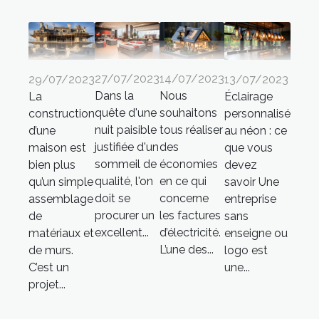
27/07/2023
14/07/2023
29/07/2023
13/07/2023
Dans la
Nous
La
Éclairage
quête d'une
souhaitons
construction
personnalisé
nuit paisible
tous réaliser
d’une
au néon : ce
justifiée d'un
des
maison est
que vous
sommeil de
économies
bien plus
devez
qualité, l'on
en ce qui
qu’un simple
savoir Une
doit se
concerne
assemblage
entreprise
procurer un
les factures
de
sans
excellent...
d’électricité.
matériaux et
enseigne ou
L’une des...
de murs.
logo est
C’est un
une...
projet...