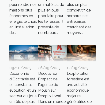
pour rendre nos
un matériau de
plus en plus
maisons plus
plus en plus
compétitif, de
économes en
populaire pour
nombreuses
énergie, le choix
les terrasses. Il
entreprises
et l'installation
présente de
cherchent des
de...
nombreux...
moyens...
09/10/2023
26/09/2023
12/09/2023
L'économie
Découvrez
L'exploitation
d'Occitanie est
l'impact de
forestière est
en constante
l'agence du
une activité
évolution, et un
Moulin sur
économique
secteur qui joue
l'emploi local.
majeure,
un rôle de plus
Dans un monde
génératrice de