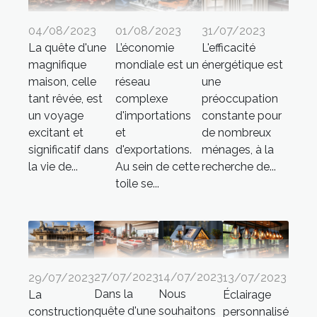
04/08/2023
01/08/2023
31/07/2023
La quête d'une
L’économie
L'efficacité
magnifique
mondiale est un
énergétique est
maison, celle
réseau
une
tant rêvée, est
complexe
préoccupation
un voyage
d'importations
constante pour
excitant et
et
de nombreux
significatif dans
d'exportations.
ménages, à la
la vie de...
Au sein de cette
recherche de...
toile se...
27/07/2023
14/07/2023
29/07/2023
13/07/2023
Dans la
Nous
La
Éclairage
quête d'une
souhaitons
construction
personnalisé