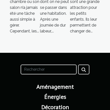
chambre ou son
dont on ne peut
sont une grande
salon n’a jamais
se passer dans
attraction pour
été une tâche
une habitation.
les petits
aussi simple à
Après une
enfants. Ils leur
gérer.
journée de dur
permettent de
Cependant, les...
labeur,...
changer de...
Aménagement
Énergies
Décoration