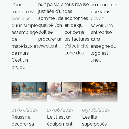
nuit paisible
tous réaliser
d’une
au néon : ce
justifiée d'un
des
maison est
que vous
sommeil de
économies
bien plus
devez
qualité, l'on
en ce qui
qu’un simple
savoir Une
doit se
concerne
assemblage
entreprise
procurer un
les factures
de
sans
excellent...
d’électricité.
matériaux et
enseigne ou
L’une des...
de murs.
logo est
C’est un
une...
projet...
01/07/2023
13/06/2023
09/06/2023
Réussir à
Le lit est un
Les lits
décorer sa
équipement
superposés