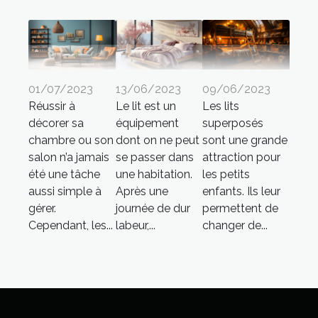
01/07/2023
13/06/2023
09/06/2023
Réussir à
Le lit est un
Les lits
décorer sa
équipement
superposés
chambre ou son
dont on ne peut
sont une grande
salon n’a jamais
se passer dans
attraction pour
été une tâche
une habitation.
les petits
aussi simple à
Après une
enfants. Ils leur
gérer.
journée de dur
permettent de
Cependant, les...
labeur,...
changer de...