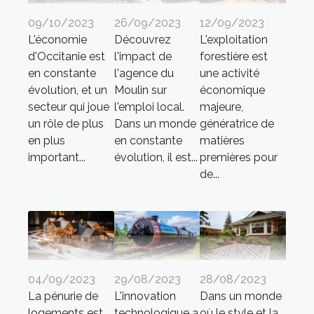
09/10/2023
26/09/2023
12/09/2023
L'économie
Découvrez
L'exploitation
d'Occitanie est
l'impact de
forestière est
en constante
l'agence du
une activité
évolution, et un
Moulin sur
économique
secteur qui joue
l'emploi local.
majeure,
un rôle de plus
Dans un monde
génératrice de
en plus
en constante
matières
important...
évolution, il est...
premières pour
de...
04/09/2023
29/08/2023
28/08/2023
La pénurie de
L'innovation
Dans un monde
logements est
technologique a
où le style et la