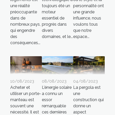
une réalité
toujours été un
personnalité ont
préoccupante
moteur
une grande
dans de
essentiel de
influence, nous
nombreux pays,
progrès dans
voulons tous
qui engendre
divers
que notre
des
domaines, et le...
espace...
conséquences...
10/08/2023
08/08/2023
04/08/2023
Acheter et
L'énergie solaire
La pergola est
utiliser un porte-
a connu un
une
manteau est
essor
construction qui
souvent une
remarquable
donne un
nécessité. Il est
ces dernières
aspect