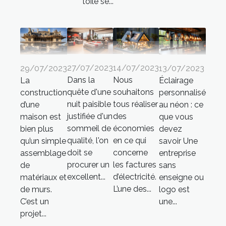
toile se...
27/07/2023
14/07/2023
29/07/2023
13/07/2023
Dans la
Nous
La
Éclairage
quête d'une
souhaitons
construction
personnalisé
nuit paisible
tous réaliser
d’une
au néon : ce
justifiée d'un
des
maison est
que vous
sommeil de
économies
bien plus
devez
qualité, l'on
en ce qui
qu’un simple
savoir Une
doit se
concerne
assemblage
entreprise
procurer un
les factures
de
sans
excellent...
d’électricité.
matériaux et
enseigne ou
L’une des...
de murs.
logo est
C’est un
une...
projet...