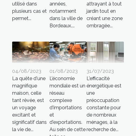
utilisé dans
années,
attrayant à tout
plusieurs cas et
notamment
jardin tout en
permet...
dans la ville de
créant une zone
Bordeaux....
ombragée...
04/08/2023
01/08/2023
31/07/2023
La quête d'une
L’économie
L'efficacité
magnifique
mondiale est un
énergétique est
maison, celle
réseau
une
tant rêvée, est
complexe
préoccupation
un voyage
d'importations
constante pour
excitant et
et
de nombreux
significatif dans
d'exportations.
ménages, à la
la vie de...
Au sein de cette
recherche de...