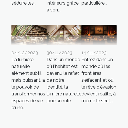
séduire les...
intérieurs grâce
particulière...
à son...
04/12/2023
30/11/2023
14/11/2023
La lumière
Dans un monde
Entrez dans un
naturelle,
où l'habitat est
monde où les
élément subtil
devenu le reflet
frontières
mais puissant, a
de notre
s'effacent et où
le pouvoir de
identité, la
le rêve d'évasion
transformer nos
lumière naturelle
devient réalité, à
espaces de vie
joue un rôle...
même le seuil...
d'une...