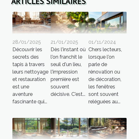
ARTICLES SIMILAIRES
28/01/2025
21/01/2025
01/11/2024
Découvrir les
Dès l'instant où
Chers lecteurs,
secrets des
l'on franchit le
lorsque l'on
tapis à travers
seuil d'un lieu,
parle de
leurs nettoyage
l'impression
rénovation ou
et restauration
première est
de décoration,
est une
souvent
les fenêtres
aventure
décisive. C'est...
sont souvent
fascinante qui...
reléguées au...