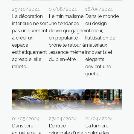
29/10/2024
07/08/2024
16/05/2024
La décoration
Le minimalisme,
Dans le monde
intérieure ne sert
une tendance
du design
pas uniquement
de vie qui gagne
intérieur,
à créer un
en popularité,
l'utilisation de
espace
prône le retour à
matériaux
esthétiquement
l’essence même
innovants et
agréable, elle
du bien-être...
élégants
reflète...
devient une
quête...
01/05/2024
27/04/2024
21/04/2024
Dans l'ère
L'entrée
La lumière
actuelle où la
principale d'une
sculpte les